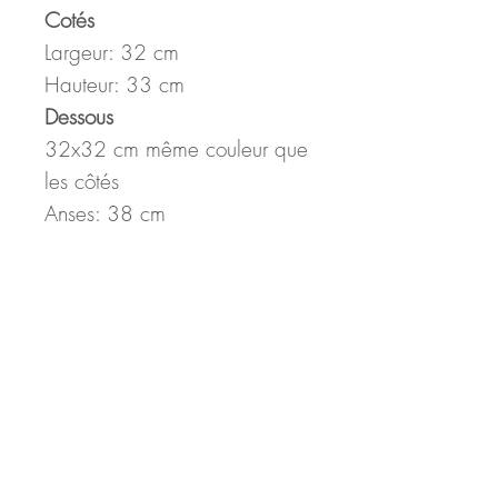
Cotés
Largeur: 32 cm
Hauteur: 33 cm
Dessous
32x32 cm même couleur que
les côtés
Anses: 38 cm
ATTENTION: les anses sont
courtes. Il se porte à l'épaule
seulement l'été quand vous
portez un haut très léger (tee
shirt)
Poches
1 poche divisée en deux
1 poche fermée par bouton