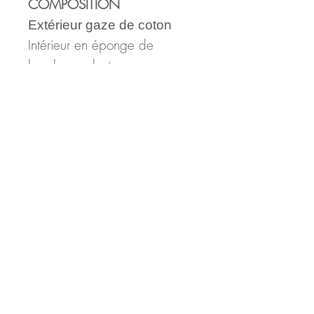
COMPOSITION
Extérieur gaze de coton
Intérieur en éponge de
bambou oeko-tex
………………………………
…………
DIMENSIONS
Longueur : 14 cm
Largeur: 10 cm
Hauteur :10 cm
………………………………
…………
PRENEZ SOIN DE VOTRE
TROUSSE
Lavage en machine 30°
Pas de sèche linge, pas de