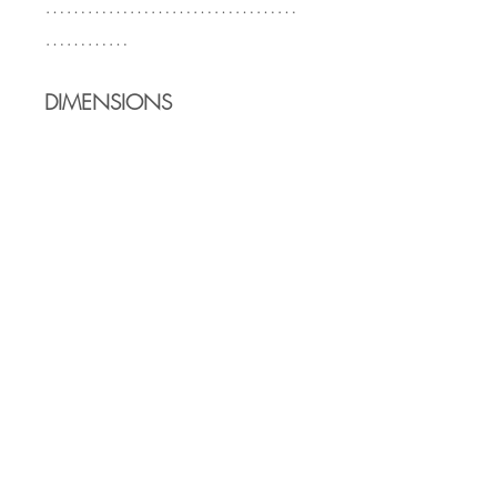
………………………………
…………
DIMENSIONS
Longueur : 31 cm
Hauteur : 18 cm
Largeur bas: 13 cm
………………………………
…………
PRENEZ SOIN DE VOTRE
TROUSSE DE TOILETTE
Enlevez le pompon doré
avant lavage en machine
Lavage 30°