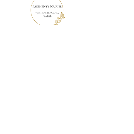
INFOS PRATIQUES
Mail: emmananacreations@gmail.com
SITE: emmananacreations.com
TEL:
06.61.51.16.82
Trousses Dyson